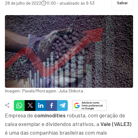
28 de julho de 2022
11:00 - atualizado às 9:53
Salvar
Imagem: Pexels/Montagem: Julia Shikota
Empresa de
commodities
robusta, com geração de
caixa exemplar e dividendos atrativos, a
Vale (VALE3)
é uma das companhias brasileiras com mais