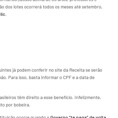
ção dos lotes ocorrerá todos os meses até setembro,
lic
.
uintes já podem conferir no site da Receita se serão
o. Para isso, basta informar o CPF e a data de
sileiros têm direito a esse benefício. Infelizmente,
to por bobeira.
stituição ocorre quando o
Governo “te paga” de volta