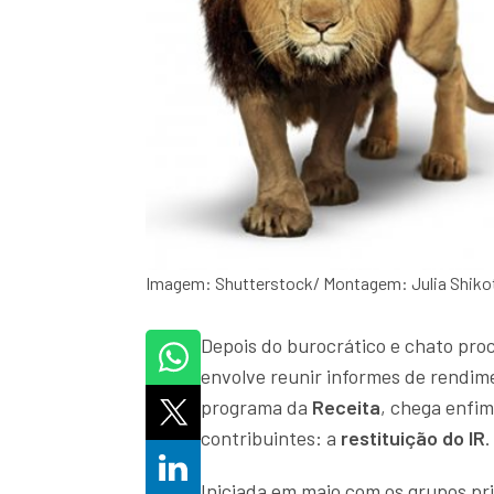
Imagem: Shutterstock/ Montagem: Julia Shiko
Depois do burocrático e chato pro
envolve reunir informes de rendime
programa da
Receita
, chega enfi
contribuintes: a
restituição do IR
Iniciada em maio com os grupos pri