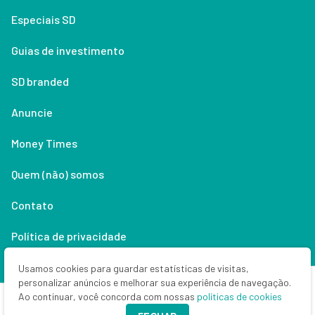
Especiais SD
Guias de investimento
SD branded
Anuncie
Money Times
Quem (não) somos
Contato
Política de privacidade
Lifestyle
Usamos cookies para guardar estatísticas de visitas,
personalizar anúncios e melhorar sua experiência de navegação.
Ao continuar, você concorda com nossas
políticas de cookies
Copyright © 2026 Seu Dinheiro. Todos os direitos reservados.