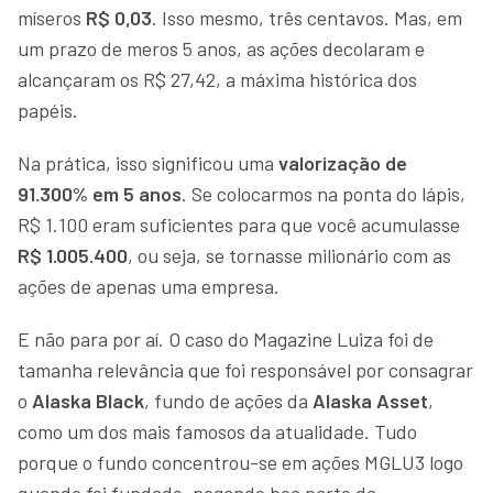
míseros
R$ 0,03
. Isso mesmo, três centavos. Mas, em
um prazo de meros 5 anos, as ações decolaram e
alcançaram os R$ 27,42, a máxima histórica dos
papéis.
Na prática, isso significou uma
valorização de
91.300% em 5 anos
. Se colocarmos na ponta do lápis,
R$ 1.100 eram suficientes para que você acumulasse
R$ 1.005.400
, ou seja, se tornasse milionário com as
ações de apenas uma empresa.
E não para por aí. O caso do Magazine Luiza foi de
tamanha relevância que foi responsável por consagrar
o
Alaska Black
, fundo de ações da
Alaska Asset
,
como um dos mais famosos da atualidade. Tudo
porque o fundo concentrou-se em ações MGLU3 logo
quando foi fundado, pegando boa parte da