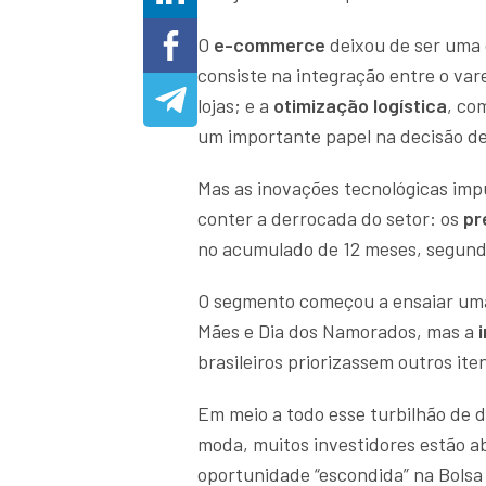
O
e-commerce
deixou de ser uma 
consiste na integração entre o varej
lojas; e a
otimização logística
, co
um importante papel na decisão de
Mas as inovações tecnológicas imp
conter a derrocada do setor: os
pr
no acumulado de 12 meses, segun
O segmento começou a ensaiar um
Mães e Dia dos Namorados, mas a
i
brasileiros priorizassem outros it
Em meio a todo esse turbilhão de 
moda, muitos investidores estão a
oportunidade “escondida” na Bolsa