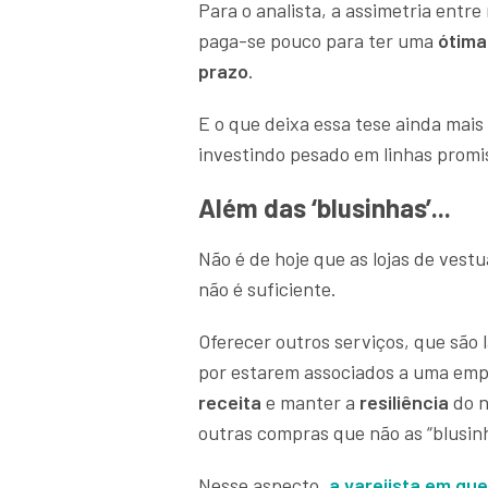
Para o analista, a assimetria entre
paga-se pouco para ter uma
ótima
prazo
.
E o que deixa essa tese ainda mais 
investindo pesado em linhas promi
Além das ‘blusinhas’...
Não é de hoje que as lojas de vest
não é suficiente.
Oferecer outros serviços, que são
por estarem associados a uma empr
receita
e manter a
resiliência
do n
outras compras que não as “blusin
Nesse aspecto,
a varejista em qu