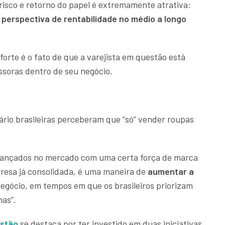
 risco e retorno do papel é extremamente atrativa:
 perspectiva de rentabilidade no médio a longo
forte é o fato de que a varejista em questão está
ssoras dentro de seu negócio.
uário brasileiras perceberam que “só” vender roupas
 lançados no mercado com uma certa força de marca
esa já consolidada, é uma maneira de
aumentar a
egócio, em tempos em que os brasileiros priorizam
has”.
estão
se destaca por ter investido em duas iniciativas