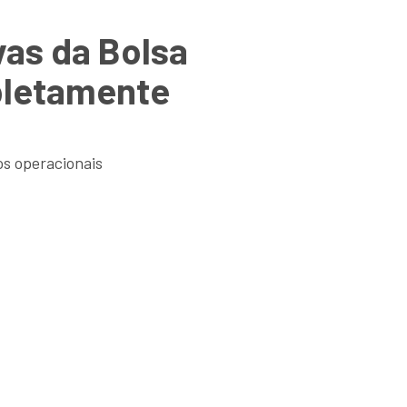
vas da Bolsa
mpletamente
os operacionais