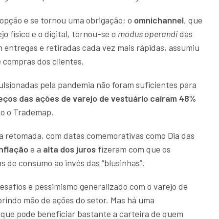
opção e se tornou uma obrigação; o
omnichannel
, que
o físico e o digital, tornou-se o
modus operandi
das
m entregas e retiradas cada vez mais rápidas, assumiu
 compras dos clientes.
ulsionadas pela pandemia não foram suficientes para
eços das ações de varejo de vestuário caíram 48%
do o Trademap.
a retomada, com datas comemorativas como Dia das
nflação
e a
alta dos juros
fizeram com que os
ens de consumo ao invés das “blusinhas”.
desafios e pessimismo generalizado com o varejo de
brindo mão de ações do setor. Mas há uma
 que pode beneficiar bastante a carteira de quem