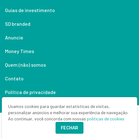
Guias de investimento
SD branded
Anuncie
Money Times
Quem (não) somos
Contato
Política de privacidade
Lifestyle
Usamos cookies para guardar estatísticas de visitas,
personalizar anúncios e melhorar sua experiência de navegação.
Ao continuar, você concorda com nossas
políticas de cookies
Copyright © 2026 Seu Dinheiro. Todos os direitos reservados.
FECHAR
CNPJ: 33.523.405/0001-63