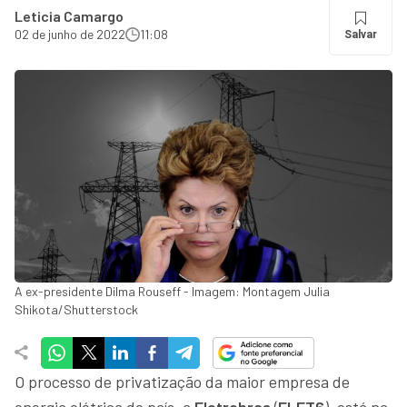
Leticia Camargo
02 de junho de 2022
11:08
Salvar
A ex-presidente Dilma Rouseff - Imagem: Montagem Julia
Shikota/Shutterstock
O processo de privatização da maior empresa de
energia elétrica do país, a
Eletrobras
(
ELET6
), está na