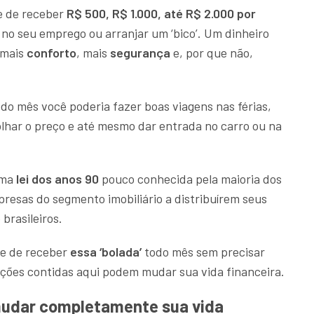
de de receber
R$ 500, R$ 1.000, até R$ 2.000 por
 no seu emprego ou arranjar um ‘bico’. Um dinheiro
 mais
conforto
, mais
segurança
e, por que não,
odo mês você poderia fazer boas viagens nas férias,
har o preço e até mesmo dar entrada no carro ou na
uma
lei dos anos 90
pouco conhecida pela maioria dos
presas do segmento imobiliário a distribuírem seus
brasileiros.
ce de receber
essa ‘bolada’
todo mês sem precisar
ações contidas aqui podem mudar sua vida financeira.
mudar completamente sua vida