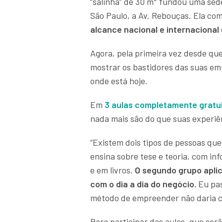
“salinha” de 30 m² fundou uma se
São Paulo, a Av. Rebouças. Ela co
alcance nacional e internacional
Agora, pela primeira vez desde que
mostrar os bastidores das suas em
onde está hoje.
Em
3 aulas completamente gratu
nada mais são do que suas experiên
“Existem dois tipos de pessoas qu
ensina sobre tese e teoria, com in
e em livros.
O segundo grupo aplica
com o dia a dia do negócio.
Eu pas
método de empreender não daria c
Para participar das aulas, que serã