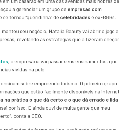
de em um casarão em uma das avenidas mais nobres de
meçou a gerenciar um grupo de
empresas com
e se tornou “queridinha” de
celebridades
e ex-BBBs.
 montou seu negócio, Natalia Beauty vai abrir o jogo e
presas, revelando as estratégias que a fizeram chegar
itas
, a empresária vai passar seus ensinamentos, que
cias vividas na pele.
e ensinam sobre empreendedorismo. O primeiro grupo
formações que estão facilmente disponíveis na internet
 na prática o que dá certo e o que dá errado e lida
sei por isso. E ainda ouvi de muita gente que meu
erto”, conta a CEO.
o realizadas de forma on-line, você pode retirar seus