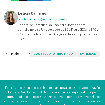
Leticia Camargo
leticia.camargo@empiricus.com.br
Editora de Conteúdo na Empiricus, formada em
Jornalismo pela Universidade de São Paulo (ECA-USP) e
pós-graduada em Comunicação e Marketing Digital pela
ESPM.
Leia mais sobre:
CONTEÚDO PATROCINADO
EMPIRICUS
Esse é um conteúdo oferecido pelo anunciante e acessado através
do portal Seu Dinheiro. O Seu Dinheiro não se responsabiliza pelo
conteúdo oferecido pelo anunciante. Investimentos envolvem riscos
e podem envolver perdas ao investidor. Retornos passados não são