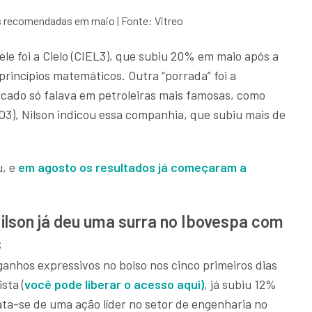
s recomendadas em maio | Fonte: Vitreo
e foi a Cielo (CIEL3), que subiu 20% em maio após a
princípios matemáticos. Outra “porrada” foi a
cado só falava em petroleiras mais famosas, como
O3), Nilson indicou essa companhia, que subiu mais de
u, e
em agosto os resultados já começaram a
Nilson já deu uma surra no Ibovespa com
s
anhos expressivos no bolso nos cinco primeiros dias
sta (
você pode liberar o acesso aqui)
, já subiu 12%
rata-se de uma ação líder no setor de engenharia no