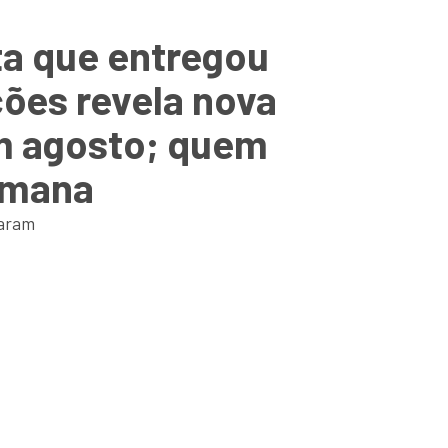
ta que entregou
ções revela nova
em agosto; quem
semana
zaram