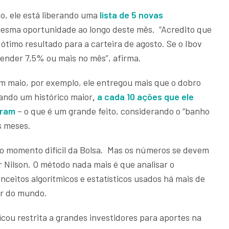
o, ele está liberando uma
lista de 5 novas
mesma oportunidade ao longo deste mês. “Acredito que
ótimo resultado para a carteira de agosto. Se o Ibov
 render 7,5% ou mais no mês”, afirma.
m maio, por exemplo, ele entregou mais que o dobro
ando um histórico maior
,
a cada 10 ações que ele
aram
– o que é um grande feito, considerando o “banho
os meses.
 ao momento difícil da Bolsa. Mas os números se devem
r Nilson. O método nada mais é que analisar o
ceitos algorítmicos e estatísticos usados há mais de
or do mundo.
icou restrita a grandes investidores para aportes na