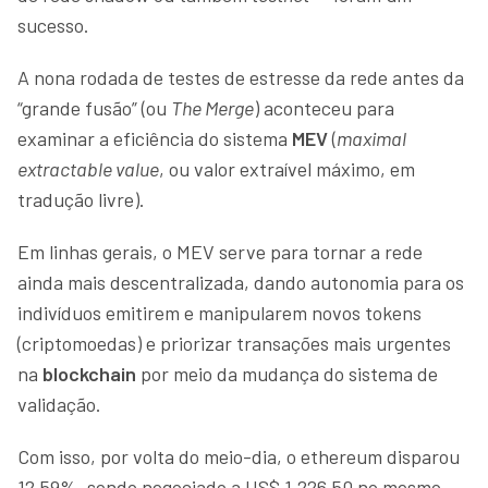
sucesso.
A nona rodada de testes de estresse da rede antes da
“grande fusão” (ou
The Merge
) aconteceu para
examinar a eficiência do sistema
MEV
(
maximal
extractable value
, ou valor extraível máximo, em
tradução livre).
Em linhas gerais, o MEV serve para tornar a rede
ainda mais descentralizada, dando autonomia para os
indivíduos emitirem e manipularem novos tokens
(criptomoedas) e priorizar transações mais urgentes
na
blockchain
por meio da mudança do sistema de
validação.
Com isso, por volta do meio-dia, o ethereum disparou
12,59%, sendo negociado a US$ 1.226,50 no mesmo