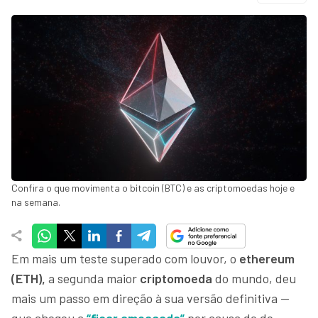
Confira o que movimenta o bitcoin (BTC) e as criptomoedas hoje e
na semana.
Em mais um teste superado com louvor, o
ethereum
(ETH),
a segunda maior
criptomoeda
do mundo, deu
mais um passo em direção à sua versão definitiva —
que chegou a
“ficar ameaçada”
por causa do do