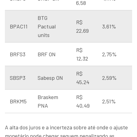
6,58
BTG
R$
BPAC11
Pactual
3,61%
22,69
units
R$
BRFS3
BRF ON
2,75%
12,32
R$
SBSP3
Sabesp ON
2,59%
45,24
Braskem
R$
BRKM5
2,51%
PNA
40,49
A alta dos juros e a incerteza sobre até onde o ajuste
monetário pode chegar seguem penalizando as