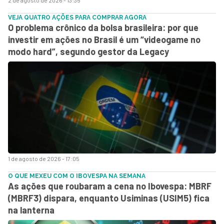
2 de agosto de 2026 - 13:35
VEJA QUATRO AÇÕES PARA COMPRAR AGORA
O problema crônico da bolsa brasileira: por que
investir em ações no Brasil é um “videogame no
modo hard”, segundo gestor da Legacy
1 de agosto de 2026 - 17:05
O QUE MEXEU COM O IBOVESPA NA SEMANA
As ações que roubaram a cena no Ibovespa: MBRF
(MBRF3) dispara, enquanto Usiminas (USIM5) fica
na lanterna