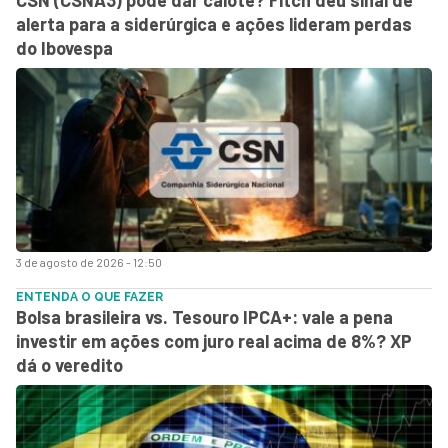
CSN (CSNA3) pode dar calote? Fitch deu sinal de
alerta para a siderúrgica e ações lideram perdas
do Ibovespa
3 de agosto de 2026 - 12:50
ENTENDA O QUE FAZER
Bolsa brasileira vs. Tesouro IPCA+: vale a pena
investir em ações com juro real acima de 8%? XP
dá o veredito