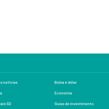
s notícias
Bolsa e dólar
ca
Economia
ais SD
Guias de investimento