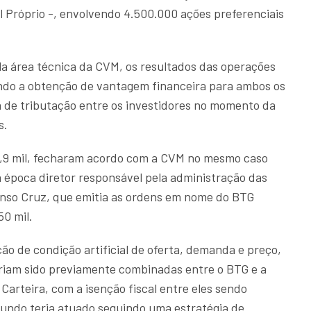
l Próprio -, envolvendo 4.500.000 ações preferenciais
la área técnica da CVM, os resultados das operações
ndo a obtenção de vantagem financeira para ambos os
a de tributação entre os investidores no momento da
s.
3,9 mil, fecharam acordo com a CVM no mesmo caso
à época diretor responsável pela administração das
onso Cruz, que emitia as ordens em nome do BTG
0 mil.
ão de condição artificial de oferta, demanda e preço,
riam sido previamente combinadas entre o BTG e a
arteira, com a isenção fiscal entre eles sendo
fundo teria atuado seguindo uma estratégia de