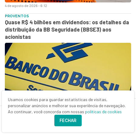
4 de agosto de 2026 - 6:12
PROVENTOS
Quase R$ 4 bilhões em dividendos: os detalhes da
distribuição da BB Seguridade (BBSE3) aos
acionistas
Usamos cookies para guardar estatísticas de visitas,
3 de agosto de 2026 - 19:26
personalizar anúncios e melhorar sua experiência de navegação.
Ao continuar, você concorda com nossas
políticas de cookies
NEM SOL, NEM VENTO
O trunfo da Eneva (ENEV3) que pode valer ouro na
FECHAR
nova fase do setor elétrico, segundo o BB-BI — e
render alta de até 33% para ação