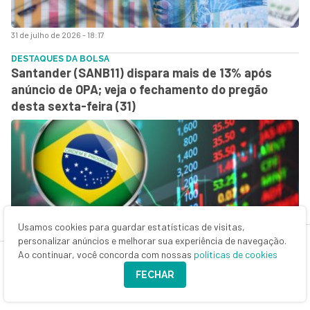
31 de julho de 2026 - 18:17
DESTAQUES DA BOLSA
Santander (SANB11) dispara mais de 13% após
anúncio de OPA; veja o fechamento do pregão
desta sexta-feira (31)
Usamos cookies para guardar estatísticas de visitas,
personalizar anúncios e melhorar sua experiência de navegação.
Ao continuar, você concorda com nossas
políticas de cookies
31 de julho de 2026 - 13:44
FECHAR
REAÇÃO AO BALANÇO
O recado da Vale (VALE3) para mercado: olho no
petróleo. Entenda como isso mexe com os