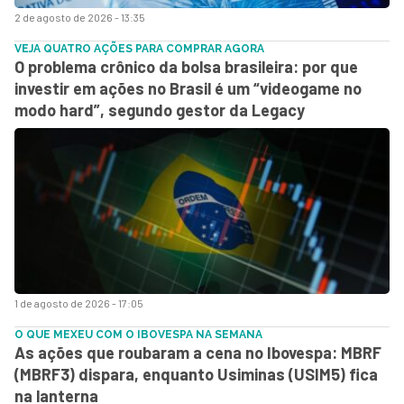
2 de agosto de 2026 - 13:35
VEJA QUATRO AÇÕES PARA COMPRAR AGORA
O problema crônico da bolsa brasileira: por que
investir em ações no Brasil é um “videogame no
modo hard”, segundo gestor da Legacy
1 de agosto de 2026 - 17:05
O QUE MEXEU COM O IBOVESPA NA SEMANA
As ações que roubaram a cena no Ibovespa: MBRF
(MBRF3) dispara, enquanto Usiminas (USIM5) fica
na lanterna