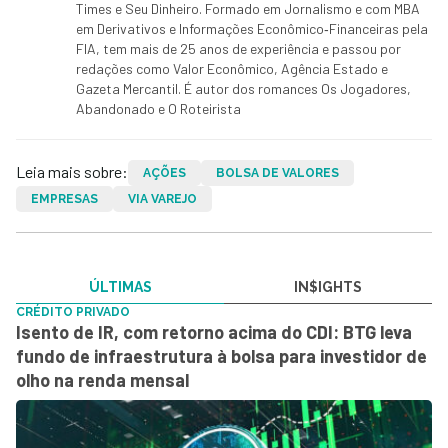
Times e Seu Dinheiro. Formado em Jornalismo e com MBA
em Derivativos e Informações Econômico‑Financeiras pela
FIA, tem mais de 25 anos de experiência e passou por
redações como Valor Econômico, Agência Estado e
Gazeta Mercantil. É autor dos romances Os Jogadores,
Abandonado e O Roteirista
Leia mais sobre:
AÇÕES
BOLSA DE VALORES
EMPRESAS
VIA VAREJO
ÚLTIMAS
IN$IGHTS
CRÉDITO PRIVADO
Isento de IR, com retorno acima do CDI: BTG leva
fundo de infraestrutura à bolsa para investidor de
olho na renda mensal