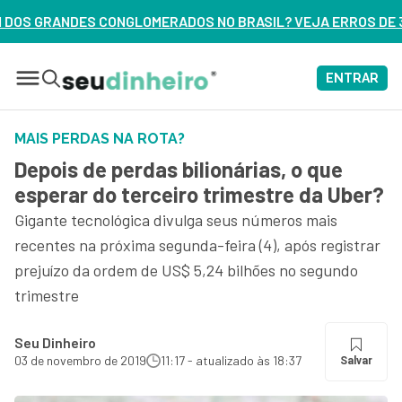
DOS NO BRASIL? VEJA ERROS DE 3 DELES – ASSISTA AGORA
ENTRAR
MAIS PERDAS NA ROTA?
Depois de perdas bilionárias, o que
esperar do terceiro trimestre da Uber?
Gigante tecnológica divulga seus números mais
recentes na próxima segunda-feira (4), após registrar
prejuízo da ordem de US$ 5,24 bilhões no segundo
trimestre
Seu Dinheiro
03 de novembro de 2019
11:17 - atualizado às 18:37
Salvar