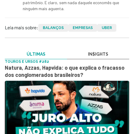
patrimônio. E claro, sem nada daquele economês que
ninguém mais aguenta.
Leia mais sobre:
BALANÇOS
EMPRESAS
UBER
ÚLTIMAS
IN$IGHTS
TOUROS E URSOS #282
Natura, Azzas, Hapvida: o que explica o fracasso
dos conglomerados brasileiros?