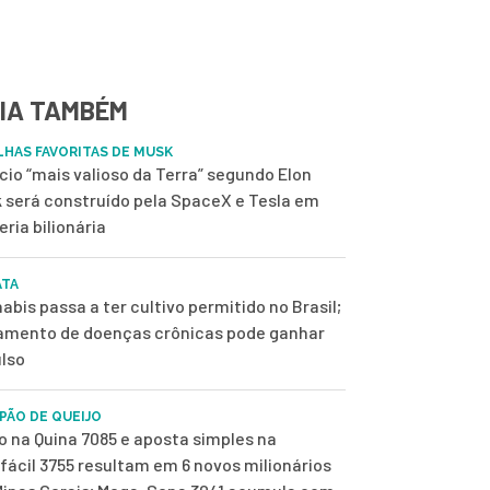
IA TAMBÉM
ILHAS FAVORITAS DE MUSK
ício “mais valioso da Terra” segundo Elon
 será construído pela SpaceX e Tesla em
eria bilionária
ATA
abis passa a ter cultivo permitido no Brasil;
amento de doenças crônicas pode ganhar
lso
 PÃO DE QUEIJO
o na Quina 7085 e aposta simples na
fácil 3755 resultam em 6 novos milionários