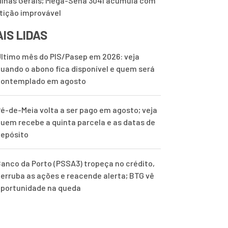
inas Gerais; Mega-Sena 3041 acumula com
tição improvável
IS LIDAS
ltimo mês do PIS/Pasep em 2026: veja
uando o abono fica disponível e quem será
contemplado em agosto
é-de-Meia volta a ser pago em agosto; veja
uem recebe a quinta parcela e as datas de
epósito
anco da Porto (PSSA3) tropeça no crédito,
erruba as ações e reacende alerta; BTG vê
portunidade na queda