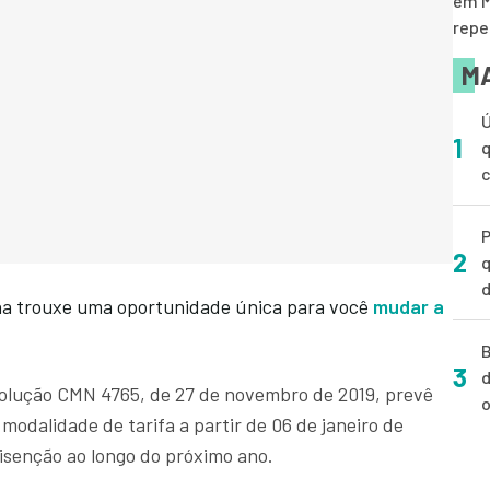
em M
repe
MA
Ú
1
q
P
2
q
d
na trouxe uma oportunidade única para você
mudar a
B
3
d
solução CMN 4765, de 27 de novembro de 2019, prevê
o
odalidade de tarifa a partir de 06 de janeiro de
isenção ao longo do próximo ano.