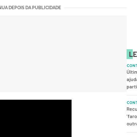
UA DEPOIS DA PUBLICIDADE
LE
CONT
Últi
ajud
parti
CONT
Recu
‘far
outr