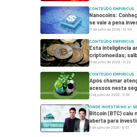
CONTEÚDO EMPIRICUS
Nanocoins: Conheç
se vale a pena inve
17 de julho de 2026 - 12:00
CONTEÚDO EMPIRICUS
Esta inteligência a
criptomoedas; sai
13 de julho de 2026 - 11:22
CONTEÚDO EMPIRICUS
Após chamar atençã
acessos nesta seg
11 de julho de 2026 - 11:30
ONDE INVESTIR NO 2º 
Bitcoin (BTC) caiu
aberta para inves
8 de julho de 2026 - 6:07