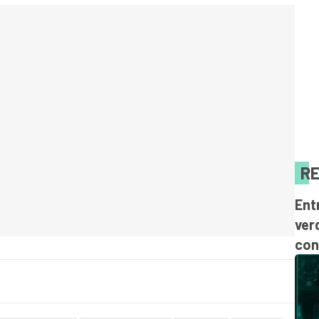
RE
Ent
ver
con