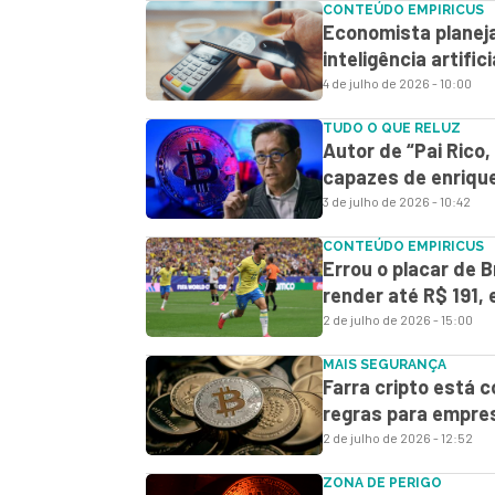
CONTEÚDO EMPIRICUS
Economista planej
inteligência artific
4 de julho de 2026 - 10:00
TUDO O QUE RELUZ
Autor de “Pai Rico
capazes de enrique
3 de julho de 2026 - 10:42
CONTEÚDO EMPIRICUS
Errou o placar de 
render até R$ 191, 
2 de julho de 2026 - 15:00
MAIS SEGURANÇA
Farra cripto está 
regras para empres
2 de julho de 2026 - 12:52
ZONA DE PERIGO