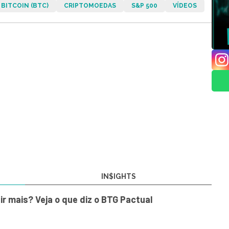
BITCOIN (BTC)
CRIPTOMOEDAS
S&P 500
VÍDEOS
IN$IGHTS
air mais? Veja o que diz o BTG Pactual