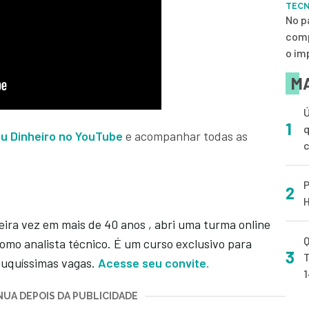
TEC
No p
comp
o im
MA
Ú
1
q
eu Dinheiro no YouTube
e acompanhar todas as
P
2
H
eira vez em mais de 40 anos , abri uma turma online
Q
omo analista técnico. É um curso exclusivo para
3
T
ouquíssimas vagas.
Acesse seu convite.
UA DEPOIS DA PUBLICIDADE