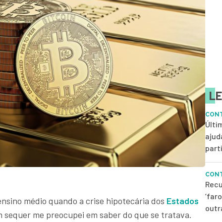
LE
CONT
Últi
ajud
parti
CONT
Recu
‘far
nsino médio quando a crise hipotecária dos
Estados
outr
 sequer me preocupei em saber do que se tratava.