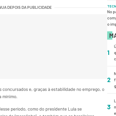
TEC
UA DEPOIS DA PUBLICIDADE
No p
comp
o im
MA
Ú
1
q
N
2
f
g
s concursados e, graças à estabilidade no emprego, o
a mínimo.
L
3
m
esse período, como do presidente Lula se
e