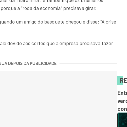
lar da “marolinha”, e também que os brasileiros
orque a “roda da economia” precisava girar.
quando um amigo do basquete chegou e disse: “A crise
 Vale devido aos cortes que a empresa precisava fazer
UA DEPOIS DA PUBLICIDADE
RE
Ent
ver
con