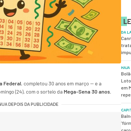
LE
DA L
Cann
trat
impu
HAJA
Bolã
Loto
a Federal
, completou 30 anos em março — e a
em M
ingo (24), com o sorteio da
Mega-Sena 30 anos
.
repe
UA DEPOIS DA PUBLICIDADE
CAPI
Baln
‘fór
caro