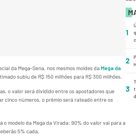
MA
Ú
1
q
P
2
H
ecial da Mega-Sena, nos mesmos moldes da
Mega da
timado subiu de R$ 150 milhões para R$ 300 milhões.
T
3
t
s, o valor será dividido entre os apostadores que
ar cinco números, o prêmio será rateado entre os
á o modelo da Mega da Virada: 90% do valor vai para a
ceberão 5% cada.