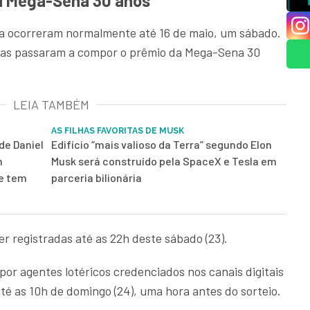
a Mega-Sena 30 anos
na ocorreram normalmente até 16 de maio, um sábado.
stas passaram a compor o prêmio da Mega-Sena 30
LEIA TAMBÉM
AS FILHAS FAVORITAS DE MUSK
de Daniel
Edifício “mais valioso da Terra” segundo Elon
m
Musk será construído pela SpaceX e Tesla em
 e tem
parceria bilionária
r registradas até as 22h deste sábado (23).
por agentes lotéricos credenciados nos canais digitais
é as 10h de domingo (24), uma hora antes do sorteio.