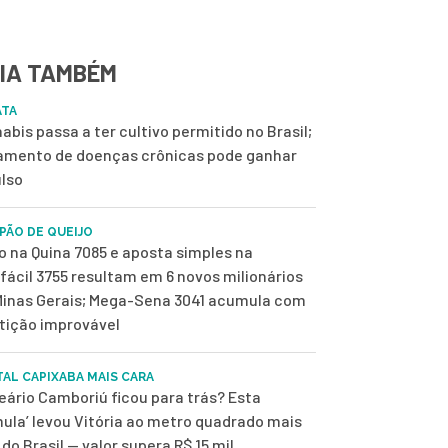
IA TAMBÉM
ATA
abis passa a ter cultivo permitido no Brasil;
amento de doenças crônicas pode ganhar
lso
 PÃO DE QUEIJO
o na Quina 7085 e aposta simples na
fácil 3755 resultam em 6 novos milionários
inas Gerais; Mega-Sena 3041 acumula com
tição improvável
TAL CAPIXABA MAIS CARA
eário Camboriú ficou para trás? Esta
mula’ levou Vitória ao metro quadrado mais
 do Brasil — valor supera R$ 15 mil