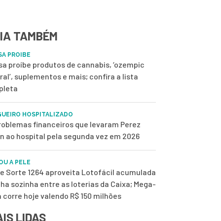
IA TAMBÉM
SA PROIBE
sa proíbe produtos de cannabis, ‘ozempic
ral’, suplementos e mais; confira a lista
pleta
UEIRO HOSPITALIZADO
roblemas financeiros que levaram Perez
on ao hospital pela segunda vez em 2026
OU A PELE
de Sorte 1264 aproveita Lotofácil acumulada
ilha sozinha entre as loterias da Caixa; Mega-
 corre hoje valendo R$ 150 milhões
IS LIDAS