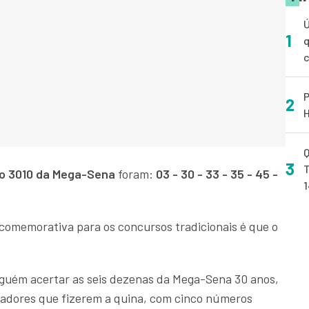
Ú
1
q
P
2
H
Q
3
T
o 3010 da Mega-Sena
foram:
03 - 30 - 33 - 35 - 45 -
 comemorativa para os concursos tradicionais é que o
nguém acertar as seis dezenas da Mega-Sena 30 anos,
stadores que fizerem a quina, com cinco números