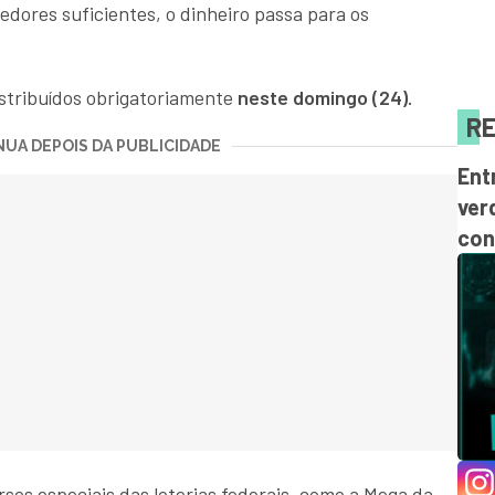
edores suficientes, o dinheiro passa para os
istribuídos obrigatoriamente
neste domingo (24).
RE
UA DEPOIS DA PUBLICIDADE
Ent
ver
con
sos especiais das loterias federais, como a Mega da