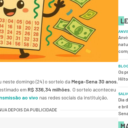
LE
ANVI
Anvi
natu
com
BLOG
Os p
Hilt
 neste domingo (24) o sorteio da
Mega-Sena 30 anos
,
 estimado em
R$ 336,34 milhões
. O sorteio aconteceu
SALV
nsmissão ao vivo
nas redes sociais da instituição.
Dia 
e br
UA DEPOIS DA PUBLICIDADE
Sena
MA