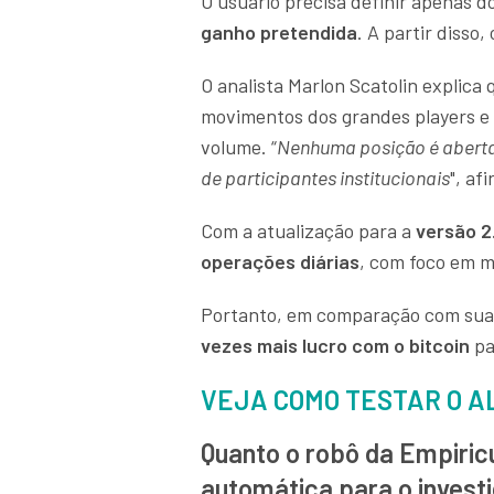
O usuário precisa definir apenas d
ganho pretendida
. A partir disso
O analista Marlon Scatolin explica
movimentos dos grandes players e 
volume. “
Nenhuma posição é aberta
de participantes institucionais
", af
Com a atualização para a
versão 2
operações diárias
, com foco em m
Portanto, em comparação com sua 
vezes mais lucro com o bitcoin
pa
VEJA COMO TESTAR O A
Quanto o robô da Empiric
automática para o invest