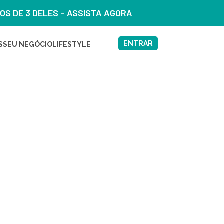
S DE 3 DELES – ASSISTA AGORA
ENTRAR
S
SEU NEGÓCIO
LIFESTYLE