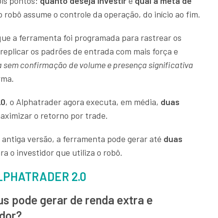
ois pontos:
quanto deseja investir
e
qual a meta de
, o robô assume o controle da operação, do início ao fim.
 que a ferramenta foi programada para rastrear os
replicar os padrões de entrada com mais força e
 sem confirmação de volume e presença significativa
irma.
.0
, o Alphatrader agora executa, em média,
duas
aximizar o retorno por trade.
antiga versão, a ferramenta pode gerar até
duas
ra o investidor que utiliza o robô.
LPHATRADER 2.0
us pode gerar de renda extra e
idor?