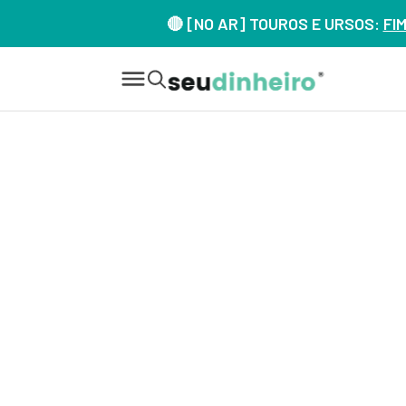
🔴 [NO AR] TOUROS E URSOS:
FI