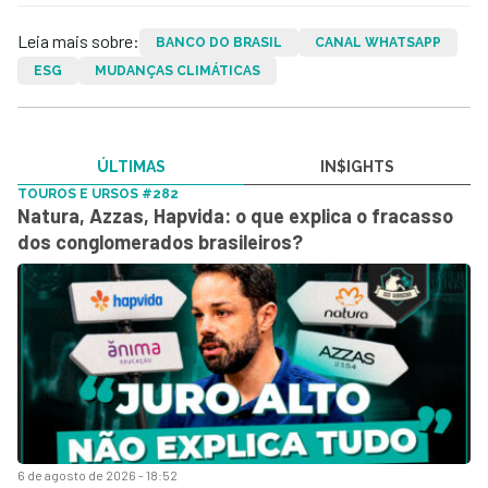
Leia mais sobre:
BANCO DO BRASIL
CANAL WHATSAPP
ESG
MUDANÇAS CLIMÁTICAS
ÚLTIMAS
IN$IGHTS
TOUROS E URSOS #282
Natura, Azzas, Hapvida: o que explica o fracasso
dos conglomerados brasileiros?
6 de agosto de 2026 - 18:52