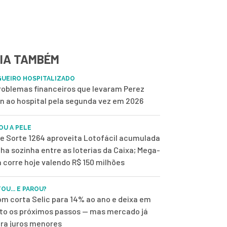
IA TAMBÉM
UEIRO HOSPITALIZADO
roblemas financeiros que levaram Perez
on ao hospital pela segunda vez em 2026
OU A PELE
de Sorte 1264 aproveita Lotofácil acumulada
ilha sozinha entre as loterias da Caixa; Mega-
 corre hoje valendo R$ 150 milhões
OU... E PAROU?
m corta Selic para 14% ao ano e deixa em
to os próximos passos — mas mercado já
ra juros menores