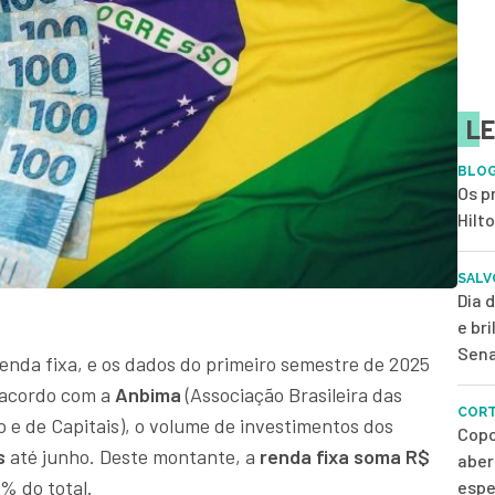
LE
BLOG
Os p
Hilt
SALV
Dia 
e br
Sena
 renda fixa, e os dados do primeiro semestre de 2025
 acordo com a
Anbima
(Associação Brasileira das
CORT
 e de Capitais), o volume de investimentos dos
Copo
s
até junho. Deste montante, a
renda fixa soma R$
aber
% do total.
espe