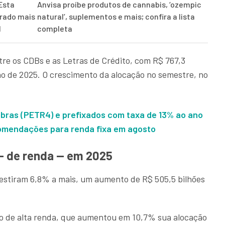
Esta
Anvisa proíbe produtos de cannabis, ‘ozempic
drado mais
natural’, suplementos e mais; confira a lista
l
completa
re os CDBs e as Letras de Crédito, com R$ 767,3
nho de 2025. O crescimento da alocação no semestre, no
bras (PETR4) e prefixados com taxa de 13% ao ano
comendações para renda fixa em agosto
 — de renda — em 2025
vestiram 6,8% a mais, um aumento de R$ 505,5 bilhões
ejo de alta renda, que aumentou em 10,7% sua alocação