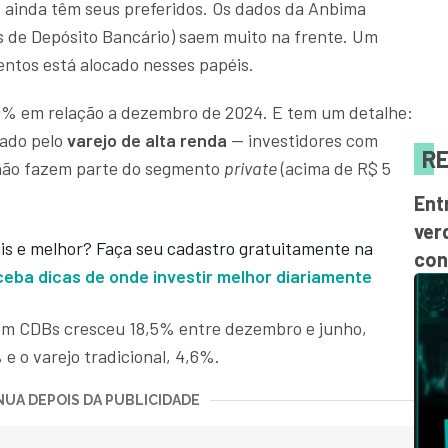
os ainda têm seus preferidos. Os dados da Anbima
os de Depósito Bancário) saem muito na frente. Um
mentos está alocado nesses papéis.
9% em relação a dezembro de 2024. E tem um detalhe:
xado pelo
varejo de alta renda
— investidores com
RE
 não fazem parte do segmento
private
(acima de R$ 5
Ent
ver
is e melhor? Faça seu cadastro gratuitamente na
con
ceba dicas de onde investir melhor diariamente
 em CDBs cresceu 18,5% entre dezembro e junho,
 o varejo tradicional, 4,6%.
UA DEPOIS DA PUBLICIDADE