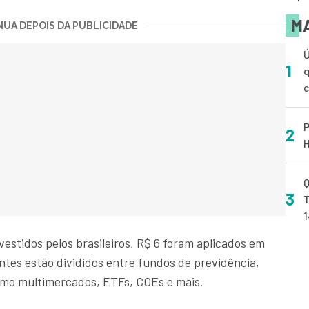
MA
UA DEPOIS DA PUBLICIDADE
Ú
1
q
P
2
H
Q
3
T
nvestidos pelos brasileiros, R$ 6 foram aplicados em
antes estão divididos entre fundos de previdência,
como multimercados, ETFs, COEs e mais.