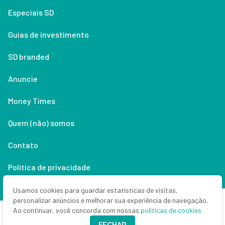
Especiais SD
Guias de investimento
SD branded
Anuncie
Money Times
Quem (não) somos
Contato
Política de privacidade
Lifestyle
Usamos cookies para guardar estatísticas de visitas,
personalizar anúncios e melhorar sua experiência de navegação.
Ao continuar, você concorda com nossas
políticas de cookies
Copyright © 2026 Seu Dinheiro. Todos os direitos reservados.