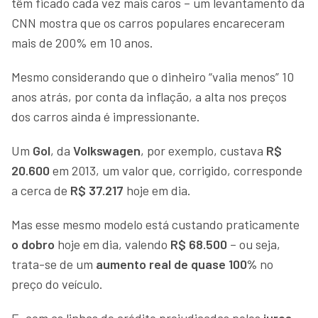
têm ficado cada vez mais caros – um levantamento da
CNN mostra que os carros populares encareceram
mais de 200% em 10 anos.
Mesmo considerando que o dinheiro “valia menos” 10
anos atrás, por conta da inflação, a alta nos preços
dos carros ainda é impressionante.
Um
Gol
, da
Volkswagen
, por exemplo, custava
R$
20.600
em 2013, um valor que, corrigido, corresponde
a cerca de
R$ 37.217
hoje em dia.
Mas esse mesmo modelo está custando praticamente
o dobro
hoje em dia, valendo
R$ 68.500
– ou seja,
trata-se de um
aumento real de quase 100%
no
preço do veículo.
E, com as linhas de crédito prejudicadas pelos
juros