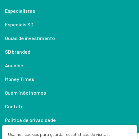
Especialistas
Especiais SD
Guias de investimento
SD branded
Anuncie
Money Times
Quem (não) somos
Contato
Política de privacidade
Lifestyle
Usamos cookies para guardar estatísticas de visitas,