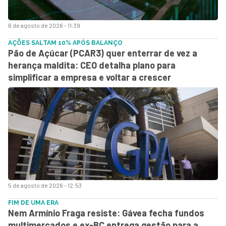
6 de agosto de 2026 - 11:39
AÇÕES SALTAM 10% APÓS BALANÇO
Pão de Açúcar (PCAR3) quer enterrar de vez a
herança maldita: CEO detalha plano para
simplificar a empresa e voltar a crescer
5 de agosto de 2026 - 12:53
FIM DE UMA ERA
Nem Armínio Fraga resiste: Gávea fecha fundos
multimercados e ex-BC entrega gestão para a