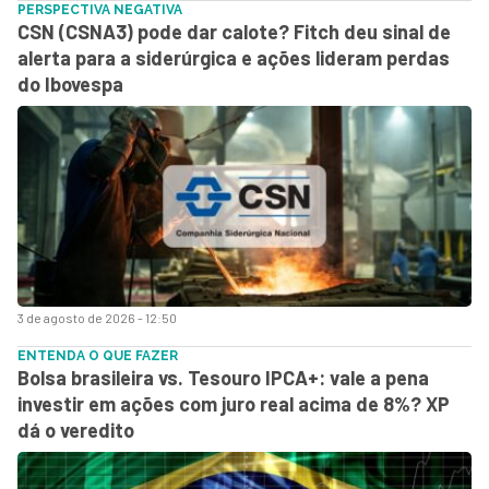
PERSPECTIVA NEGATIVA
CSN (CSNA3) pode dar calote? Fitch deu sinal de
alerta para a siderúrgica e ações lideram perdas
do Ibovespa
3 de agosto de 2026 - 12:50
ENTENDA O QUE FAZER
Bolsa brasileira vs. Tesouro IPCA+: vale a pena
investir em ações com juro real acima de 8%? XP
dá o veredito