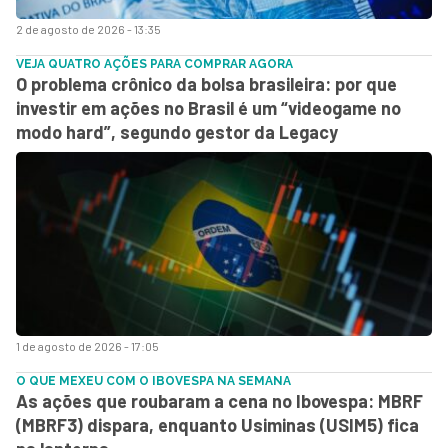
2 de agosto de 2026 - 13:35
VEJA QUATRO AÇÕES PARA COMPRAR AGORA
O problema crônico da bolsa brasileira: por que
investir em ações no Brasil é um “videogame no
modo hard”, segundo gestor da Legacy
1 de agosto de 2026 - 17:05
O QUE MEXEU COM O IBOVESPA NA SEMANA
As ações que roubaram a cena no Ibovespa: MBRF
(MBRF3) dispara, enquanto Usiminas (USIM5) fica