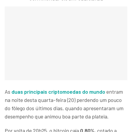
As
duas principais criptomoedas do mundo
entram
na noite desta quarta-feira (20) perdendo um pouco
do fôlego dos últimos dias, quando apresentaram um
desempenho que animou boa parte da plateia.
Por volta de 20h25, o bitcoin caía
0,80%
, cotado a