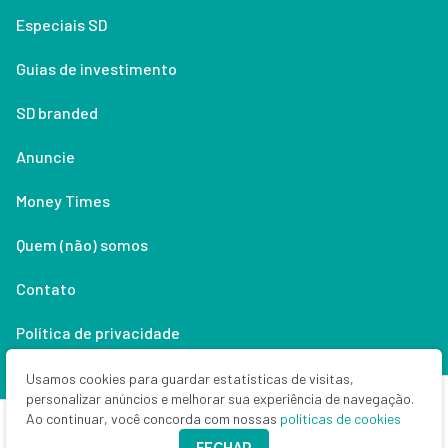
Especiais SD
Guias de investimento
SD branded
Anuncie
Money Times
Quem (não) somos
Contato
Política de privacidade
Lifestyle
Usamos cookies para guardar estatísticas de visitas,
personalizar anúncios e melhorar sua experiência de navegação.
Ao continuar, você concorda com nossas
políticas de cookies
Copyright © 2026 Seu Dinheiro. Todos os direitos reservados.