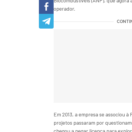
Biocombustíveis (ANP), que agora 
operador.
CONTIN
Em 2013, a empresa se associou à P
projetos passaram por questionam
chegou a negar licença para explo