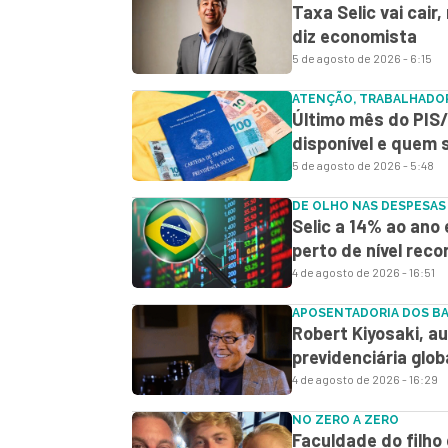
Taxa Selic vai cair
diz economista
5 de agosto de 2026 - 6:15
ATENÇÃO, TRABALHADO
Último mês do PIS/
disponível e quem
5 de agosto de 2026 - 5:48
DE OLHO NAS DESPESAS
Selic a 14% ao ano 
perto de nível reco
4 de agosto de 2026 - 16:51
APOSENTADORIA DOS B
Robert Kiyosaki, aut
previdenciária glob
4 de agosto de 2026 - 16:29
NO ZERO A ZERO
Faculdade do filho