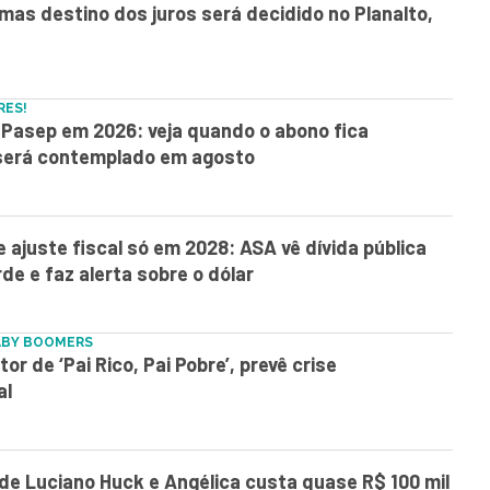
, mas destino dos juros será decidido no Planalto,
RES!
Pasep em 2026: veja quando o abono fica
 será contemplado em agosto
e ajuste fiscal só em 2028: ASA vê dívida pública
rde e faz alerta sobre o dólar
ABY BOOMERS
or de ‘Pai Rico, Pai Pobre’, prevê crise
al
 de Luciano Huck e Angélica custa quase R$ 100 mil