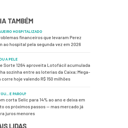
IA TAMBÉM
UEIRO HOSPITALIZADO
roblemas financeiros que levaram Perez
on ao hospital pela segunda vez em 2026
OU A PELE
de Sorte 1264 aproveita Lotofácil acumulada
ilha sozinha entre as loterias da Caixa; Mega-
 corre hoje valendo R$ 150 milhões
OU... E PAROU?
m corta Selic para 14% ao ano e deixa em
to os próximos passos — mas mercado já
ra juros menores
IS LIDAS