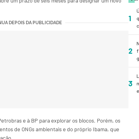
abre um prazo de seis meses para designar um novo
Ú
1
q
UA DEPOIS DA PUBLICIDADE
N
2
f
g
L
3
m
e
etrobras e à BP para explorar os blocos. Porém, os
entos de ONGs ambientais e do próprio Ibama, que
ração.