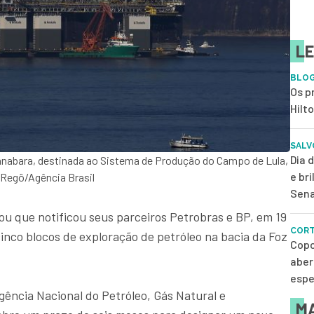
LE
BLOG
Os p
Hilt
SALV
Dia 
anabara, destinada ao Sistema de Produção do Campo de Lula,
e br
 Regô/Agência Brasil
Sena
mou que notificou seus parceiros Petrobras e BP, em 19
CORT
cinco blocos de exploração de petróleo na bacia da Foz
Copo
aber
espe
ncia Nacional do Petróleo, Gás Natural e
MA