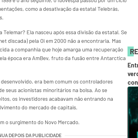
e 1999 e o ano seguinte, o Ibovespa passou por um ciclo
mentações, como a desativação da estatal Telebrás,
as.
da Telemar? Ela nasceu após essa divisão da estatal. Se
net discada) pela Oi em 2000 não a encontraria. Mas
ecida a companhia que hoje amarga uma recuperação
RE
uela época era AmBev, fruto da fusão entre Antarctica
Ent
ver
 desenvolvido, era bem comum os controladores
con
e seus acionistas minoritários na bolsa. Ao se
eitos, os investidores acabavam não entrando na
olvimento do mercado de capitais.
om o surgimento do Novo Mercado.
UA DEPOIS DA PUBLICIDADE