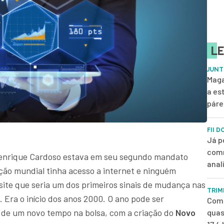
LE
JUNT
Maga
a es
páre
FII D
Já p
comm
Henrique Cardoso estava em seu segundo mandato
anal
ão mundial tinha acesso a internet e ninguém
site que seria um dos primeiros sinais de mudança nas
TRIM
 Era o início dos anos 2000. O ano pode ser
Com 
de um novo tempo na bolsa, com a criação do
Novo
quas