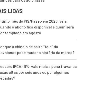
 bilhões para os acionistas
IS LIDAS
ltimo mês do PIS/Pasep em 2026: veja
uando o abono fica disponível e quem será
contemplado em agosto
or que o chinelo de salto "feio" da
avaianas pode mudar a história da marca?
esouro IPCA+ 8%: vale mais a pena travar as
axas altas por seis anos ou por algumas
décadas?