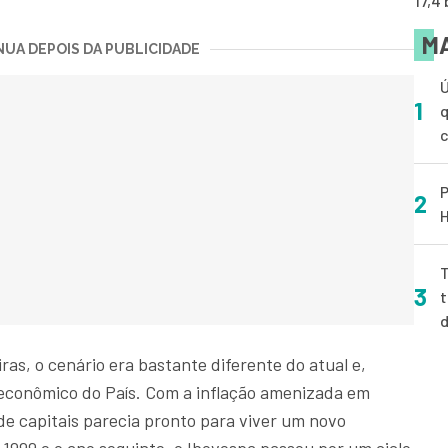
17,4
MA
UA DEPOIS DA PUBLICIDADE
Ú
1
q
P
2
H
T
3
t
ras, o cenário era bastante diferente do atual e,
econômico do País. Com a inflação amenizada em
e capitais parecia pronto para viver um novo