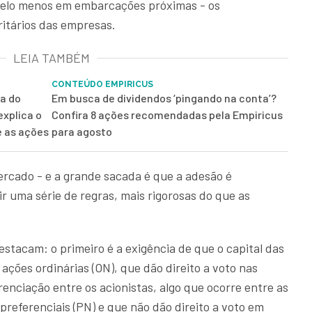
pelo menos em embarcações próximas - os
ritários das empresas.
LEIA TAMBÉM
CONTEÚDO EMPIRICUS
pa do
Em busca de dividendos ‘pingando na conta’?
explica o
Confira 8 ações recomendadas pela Empiricus
e as ações
para agosto
rcado - e a grande sacada é que a adesão é
r uma série de regras, mais rigorosas do que as
destacam: o primeiro é a exigência de que o capital das
ções ordinárias (ON), que dão direito a voto nas
renciação entre os acionistas, algo que ocorre entre as
eferenciais (PN) e que não dão direito a voto em