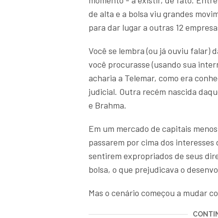
momento - a existir, de fato. Entr
de alta e a bolsa viu grandes movi
para dar lugar a outras 12 empres
Você se lembra (ou já ouviu falar) 
você procurasse (usando sua inter
acharia a Telemar, como era conh
judicial. Outra recém nascida daq
e Brahma.
Em
um mercado de capitais menos
passarem por cima dos interesses d
sentirem expropriados de seus dir
bolsa, o que prejudicava o desenv
Mas o cenário começou a mudar c
CONTIN