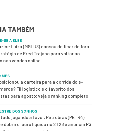
IA TAMBÉM
E-SE A ELES
zine Luiza (MGLU3) cansou de ficar de fora:
tratégia de Fred Trajano para voltar ao
o nas vendas online
O MÊS
osicionou a carteira para a corrida do e-
erce? FII logístico é o favorito dos
istas para agosto; veja o ranking completo
ESTRE DOS SONHOS
tudo jogando a favor, Petrobras (PETR4)
e dobra o lucro líquido no 2T26 e anuncia R$