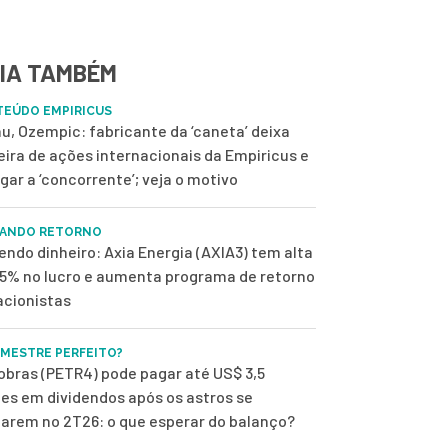
IA TAMBÉM
EÚDO EMPIRICUS
u, Ozempic: fabricante da ‘caneta’ deixa
eira de ações internacionais da Empiricus e
ugar a ‘concorrente’; veja o motivo
ANDO RETORNO
endo dinheiro: Axia Energia (AXIA3) tem alta
,5% no lucro e aumenta programa de retorno
acionistas
IMESTRE PERFEITO?
obras (PETR4) pode pagar até US$ 3,5
ões em dividendos após os astros se
harem no 2T26: o que esperar do balanço?