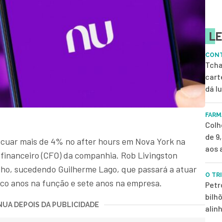
LE
CONT
Tcha
cart
dá l
FARM
Colh
de 9
cuar mais de 4% no after hours em Nova York na
aos 
 financeiro (CFO) da companhia. Rob Livingston
ulho, sucedendo Guilherme Lago, que passará a atuar
O TR
nco anos na função e sete anos na empresa.
Petr
bilh
UA DEPOIS DA PUBLICIDADE
alin