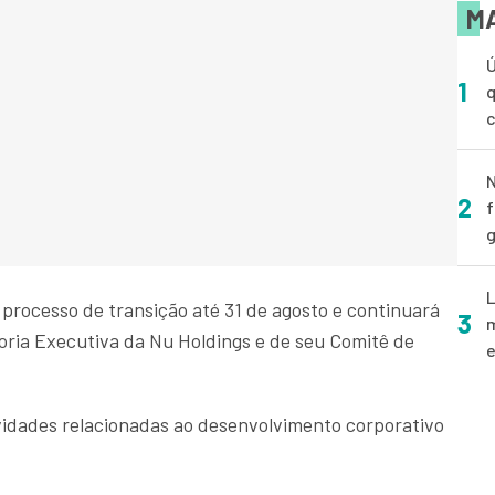
MA
Ú
1
q
N
2
f
g
L
processo de transição até 31 de agosto e continuará
3
m
oria Executiva da Nu Holdings e de seu Comitê de
e
ividades relacionadas ao desenvolvimento corporativo