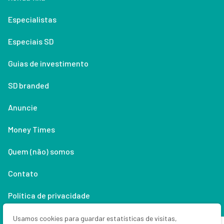
Especialistas
Especiais SD
Guias de investimento
SD branded
Anuncie
Money Times
Quem (não) somos
Contato
Política de privacidade
Lifestyle
Usamos cookies para guardar estatísticas de visitas,