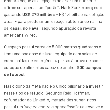
Embora negue as alegações de criar um bunker e
afirme ser apenas um “porão”, Mark Zuckerberg está
gastando
US$ 270 milhões
– R$ 1,4 bilhão na cotação
atual – para produzir um espaço subterrâneo na ilha
de
Kauai, no Havaí
, segundo apuração da revista
americana Wired.
O espaço possui cerca de 5.000 metros quadrados e
tem uma boa dose de luxo, equipado com salas de
estar, saídas de emergência, portas à prova de som e
estoque de alimentos capaz de encher
800 campos
de futebol
.
Mas o dono da Meta não é o único bilionário a investir
nesse tipo de refúgio. Segundo Reid Hoffman,
cofundador do LinkedIn, metade dos super-ricos
possui um
“seguro contra o apocalipse”
que envolve a