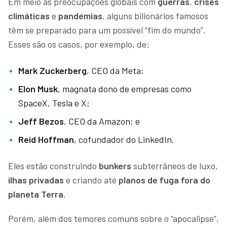
Em meio às preocupações globais com
guerras
,
crises
climáticas
e
pandemias
, alguns bilionários famosos
têm se preparado para um possível “fim do mundo”.
Esses são os casos, por exemplo, de:
Mark Zuckerberg
, CEO da Meta;
Elon Musk
, magnata dono de empresas como
SpaceX, Tesla e X;
Jeff Bezos
, CEO da Amazon; e
Reid Hoffman
, cofundador do LinkedIn.
Eles estão construindo
bunkers
subterrâneos de luxo,
ilhas privadas
e criando até
planos de fuga fora do
planeta Terra
.
Porém, além dos temores comuns sobre o “apocalipse”,