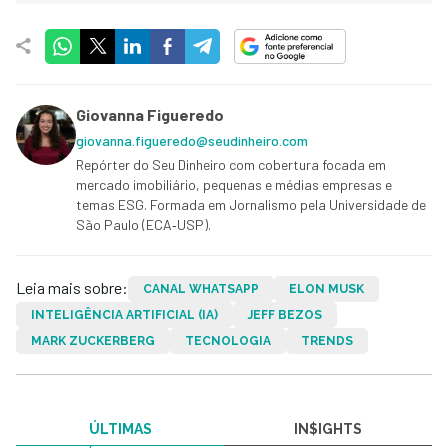
Giovanna Figueredo
giovanna.figueredo@seudinheiro.com
Repórter do Seu Dinheiro com cobertura focada em
mercado imobiliário, pequenas e médias empresas e
temas ESG. Formada em Jornalismo pela Universidade de
São Paulo (ECA‑USP).
Leia mais sobre:
CANAL WHATSAPP
ELON MUSK
INTELIGÊNCIA ARTIFICIAL (IA)
JEFF BEZOS
MARK ZUCKERBERG
TECNOLOGIA
TRENDS
ÚLTIMAS
IN$IGHTS