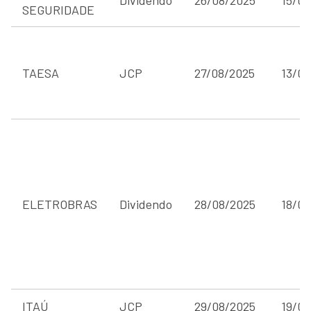
SEGURIDADE
TAESA
JCP
27/08/2025
13/05
ELETROBRAS
Dividendo
28/08/2025
18/08
ITAÚ
JCP
29/08/2025
19/08