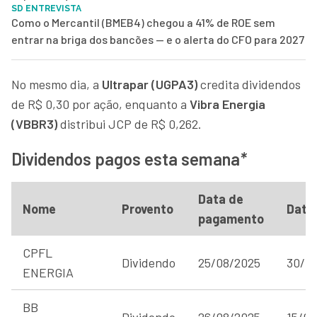
SD ENTREVISTA
Como o Mercantil (BMEB4) chegou a 41% de ROE sem
entrar na briga dos bancões — e o alerta do CFO para 2027
No mesmo dia, a
Ultrapar (UGPA3)
credita dividendos
de R$ 0,30 por ação, enquanto a
Vibra Energia
(VBBR3)
distribui JCP de R$ 0,262.
Dividendos pagos esta semana
*
Data de
Nome
Provento
Data
pagamento
CPFL
Dividendo
25/08/2025
30/0
ENERGIA
BB
Dividendo
26/08/2025
15/08