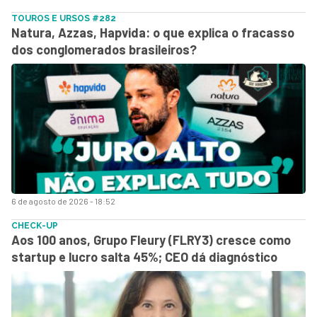
TOUROS E URSOS #282
Natura, Azzas, Hapvida: o que explica o fracasso
dos conglomerados brasileiros?
6 de agosto de 2026 - 18:52
CHECK-UP
Aos 100 anos, Grupo Fleury (FLRY3) cresce como
startup e lucro salta 45%; CEO dá diagnóstico