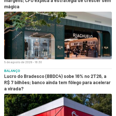
margens; CFO explica a estratégia de crescer sem
mágica
5 de agosto de 2026 - 18:30
BALANÇO
Lucro do Bradesco (BBDC4) sobe 16% no 2T26, a
R$ 7 bilhões; banco ainda tem fôlego para acelerar
a virada?