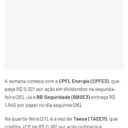
A semana começa com a
CPFL Energia (CPFE3)
, que
paga R$ 0,321 por ação em dividendos na segunda-
feira (25). Já a
BB Seguridade (BBSE3)
entrega R$
1,942 por papel no dia seguinte (26).
Na quarta-feira (27), é a vez de
Taesa (TAEE11)
, que
credita JCP de R$ 0,182 por ação ordinária e