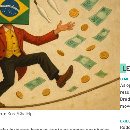
LE
O ME
As o
resu
Brad
move
agem: Sora/ChatGpt
EXIL
Rodo
articularmente intensa, tanto no campo econômico