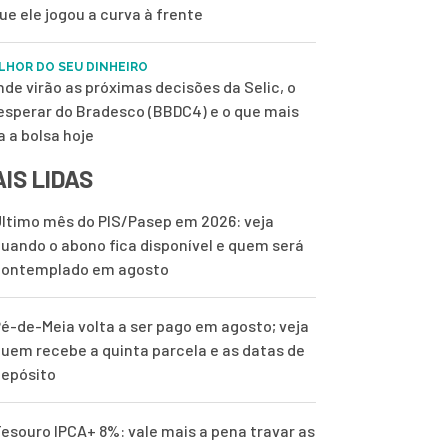
ue ele jogou a curva à frente
LHOR DO SEU DINHEIRO
nde virão as próximas decisões da Selic, o
esperar do Bradesco (BBDC4) e o que mais
a a bolsa hoje
IS LIDAS
ltimo mês do PIS/Pasep em 2026: veja
uando o abono fica disponível e quem será
contemplado em agosto
é-de-Meia volta a ser pago em agosto; veja
uem recebe a quinta parcela e as datas de
epósito
esouro IPCA+ 8%: vale mais a pena travar as