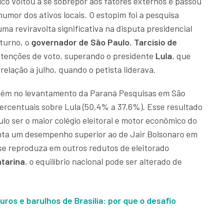
tico voltou a se sobrepor aos fatores externos e passou
humor dos ativos locais. O estopim foi a pesquisa
ma reviravolta significativa na disputa presidencial
turno, o
governador de São Paulo
,
Tarcísio de
ntenções de voto, superando o presidente
Lula
, que
elação a julho, quando o petista liderava.
ambém no levantamento da Paraná Pesquisas em São
percentuais sobre Lula (50,4% a 37,6%). Esse resultado
lo ser o maior colégio eleitoral e motor econômico do
ta um desempenho superior ao de Jair Bolsonaro em
se reproduza em outros redutos de eleitorado
tarina
, o equilíbrio nacional pode ser alterado de
juros e barulhos de Brasília: por que o desafio