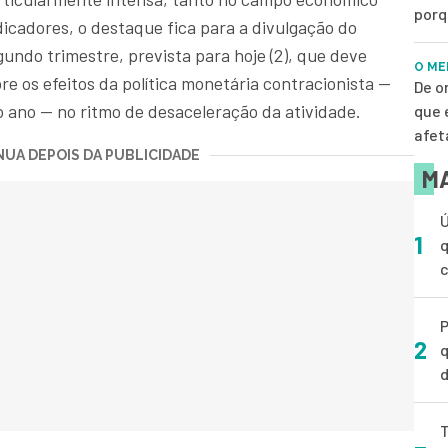
porq
dicadores, o destaque fica para a divulgação do
undo trimestre, prevista para hoje (2), que deve
O ME
re os efeitos da política monetária contracionista —
De o
 ano — no ritmo de desaceleração da atividade.
que 
afet
UA DEPOIS DA PUBLICIDADE
MA
Ú
1
q
P
2
q
d
T