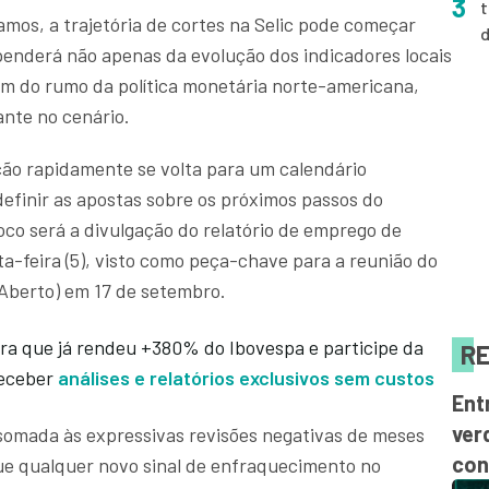
3
t
mos, a trajetória de cortes na Selic pode começar
penderá não apenas da evolução dos indicadores locais
m do rumo da política monetária norte-americana,
nte no cenário.
ção rapidamente se volta para um calendário
finir as apostas sobre os próximos passos do
oco será a divulgação do relatório de emprego de
ta-feira (5), visto como peça-chave para a reunião do
Aberto) em 17 de setembro.
ra que já rendeu +380% do Ibovespa e participe da
RE
receber
análises e relatórios exclusivos sem custos
Ent
ver
o, somada às expressivas revisões negativas de meses
con
que qualquer novo sinal de enfraquecimento no