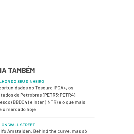
IA TAMBÉM
LHOR DO SEU DINHEIRO
portunidades no Tesouro IPCA+, os
ltados de Petrobras (PETR3; PETR4),
esco (BBDC4) e Inter (INTR) e o que mais
 o mercado hoje
E ON WALL STREET
lfo Amstalden: Behind the curve, mas só