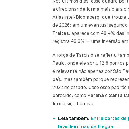
Nos últimos dias, esse quadro polí
a direcionar de forma mais clara o 
AtlasIntel/Bloomberg, que trouxe u
de 2026: em um eventual segundo 
Freitas
, aparece com 48,4% das i
registra 46,6% — uma inversão em r
A força de Tarcísio se refletiu t
Paulo, onde ele abriu 12,8 pontos 
é relevante não apenas por São Pau
país, mas também porque represen
2022 no estado. Caso esse padrão 
parecido, como
Paraná
e
Santa Ca
forma significativa.
Leia também:
Entre cortes de 
brasileiro não dá trégua