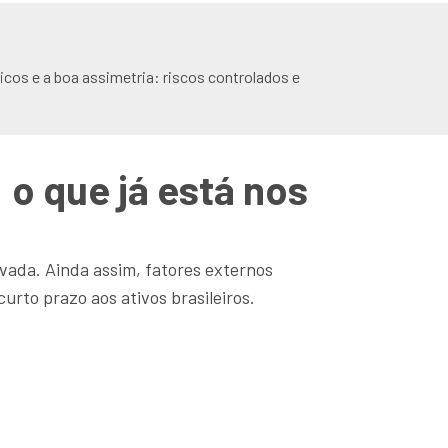
cos e a boa assimetria: riscos controlados e
: o que já está nos
evada. Ainda assim, fatores externos
rto prazo aos ativos brasileiros.