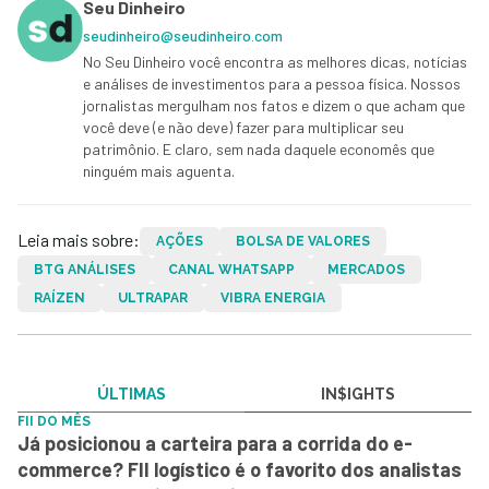
Seu Dinheiro
seudinheiro@seudinheiro.com
No Seu Dinheiro você encontra as melhores dicas, notícias
e análises de investimentos para a pessoa física. Nossos
jornalistas mergulham nos fatos e dizem o que acham que
você deve (e não deve) fazer para multiplicar seu
patrimônio. E claro, sem nada daquele economês que
ninguém mais aguenta.
Leia mais sobre:
AÇÕES
BOLSA DE VALORES
BTG ANÁLISES
CANAL WHATSAPP
MERCADOS
RAÍZEN
ULTRAPAR
VIBRA ENERGIA
ÚLTIMAS
IN$IGHTS
FII DO MÊS
Já posicionou a carteira para a corrida do e-
commerce? FII logístico é o favorito dos analistas