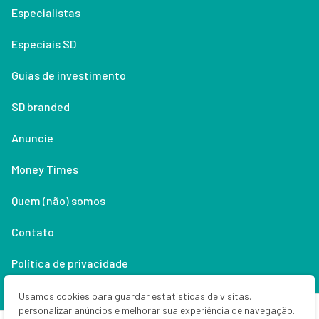
Especialistas
Especiais SD
Guias de investimento
SD branded
Anuncie
Money Times
Quem (não) somos
Contato
Política de privacidade
Lifestyle
Usamos cookies para guardar estatísticas de visitas,
personalizar anúncios e melhorar sua experiência de navegação.