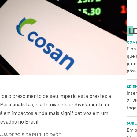
LE
COMP
Elon
que 
prim
pós-
SD E
Inte
o
pelo crescimento de seu império está prestes a
2T26
. Para analistas, o alto nível de endividamento do
foge
 em impactos ainda mais significativos em um
evados no Brasil.
PUBL
Em b
UA DEPOIS DA PUBLICIDADE