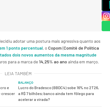
decidiu adotar uma postura mais agressiva quanto aos
em 1 ponto percentual
, o
Copom
(
Comitê de Política
atados dois novos aumentos da mesma magnitude
 juros para a marca de
14,25% ao ano
ainda em março.
LEIA TAMBÉM
BALANÇO
ucro e
Lucro do Bradesco (BBDC4) sobe 16% no 2T26,
e crescer
a R$ 7 bilhões; banco ainda tem fôlego para
acelerar a virada?