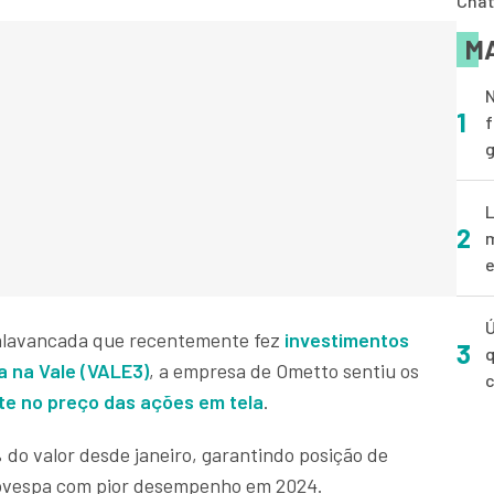
Cha
MA
N
1
f
g
L
2
m
e
Ú
alavancada que recentemente fez
investimentos
3
q
a na Vale (VALE3)
, a empresa de Ometto sentiu os
te no preço das ações em tela
.
do valor desde janeiro, garantindo posição de
bovespa com pior desempenho em 2024.