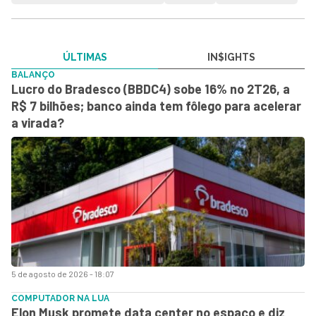
ÚLTIMAS
IN$IGHTS
BALANÇO
Lucro do Bradesco (BBDC4) sobe 16% no 2T26, a
R$ 7 bilhões; banco ainda tem fôlego para acelerar
a virada?
5 de agosto de 2026 - 18:07
COMPUTADOR NA LUA
Elon Musk promete data center no espaço e diz