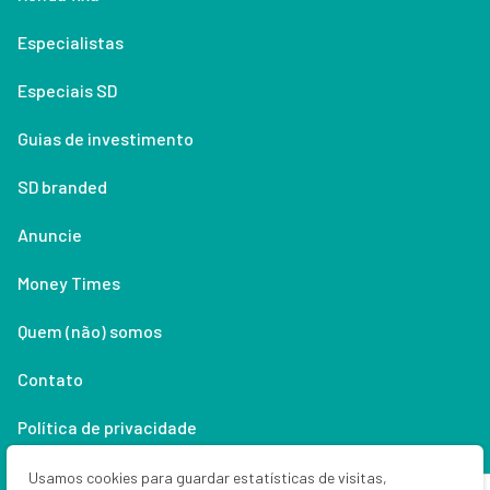
Especialistas
Especiais SD
Guias de investimento
SD branded
Anuncie
Money Times
Quem (não) somos
Contato
Política de privacidade
Lifestyle
Usamos cookies para guardar estatísticas de visitas,