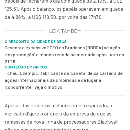
depois de fecharem o dia com queda de 2,10%, a US$
125,61. Após o balanço, os papéis operavam em queda
de 4,86%, a US$ 119,50, por volta das 17h30.
LEIA TAMBÉM
O DESCONTO DA CIDADE DE DEUS
Desconto excessivo? CEO do Bradesco (BBDC4) vê ação
‘em promoção’ e manda recado ao mercado após lucro do
2T26
CONTEÚDO EMPIRICUS
Tchau, Ozempic: fabricante da ‘caneta’ deixa carteira de
ações internacionais da Empiricus e dá lugar a
‘concorrente’; veja o motivo
Apesar dos números melhores que o esperado, o
mercado digere o anúncio da empresa de que as
remessas da nova linha de processadores Blackwell
não devem acontecer neste trimestre.