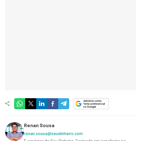
Renan Sousa
renan.sousa@seudinheiro.com
É repórter do Seu Dinheiro. Formado em jornalismo na