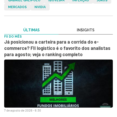
GABRIEL GALÍPOLO
IBOVESPA
INFLAÇÃO
JUROS
MERCADOS
NVIDIA
ÚLTIMAS
IN$IGHTS
FII DO MÊS
Já posicionou a carteira para a corrida do e-
commerce? FII logístico é o favorito dos analistas
para agosto; veja o ranking completo
7 de agosto de 2026 - 6:30