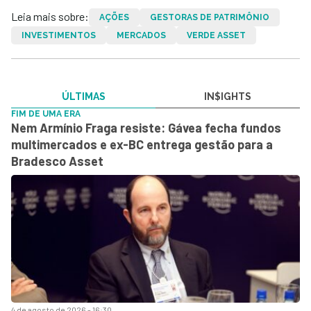
Leia mais sobre:
AÇÕES
GESTORAS DE PATRIMÔNIO
INVESTIMENTOS
MERCADOS
VERDE ASSET
ÚLTIMAS
IN$IGHTS
FIM DE UMA ERA
Nem Armínio Fraga resiste: Gávea fecha fundos
multimercados e ex-BC entrega gestão para a
Bradesco Asset
4 de agosto de 2026 - 16:30